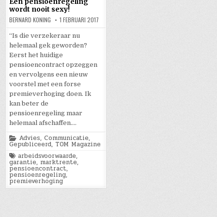
Een pensioenregeling
wordt nooit sexy!
BERNARD KONING
1 FEBRUARI 2017
“Is die verzekeraar nu
helemaal gek geworden?
Eerst het huidige
pensioencontract opzeggen
en vervolgens een nieuw
voorstel met een forse
premieverhoging doen. Ik
kan beter de
pensioenregeling maar
helemaal afschaffen….
Posted
Advies
,
Communicatie
,
in
Gepubliceerd
,
TOM Magazine
Tagged
arbeidsvoorwaarde
,
garantie
,
marktrente
,
pensioencontract
,
pensioenregeling
,
premieverhoging