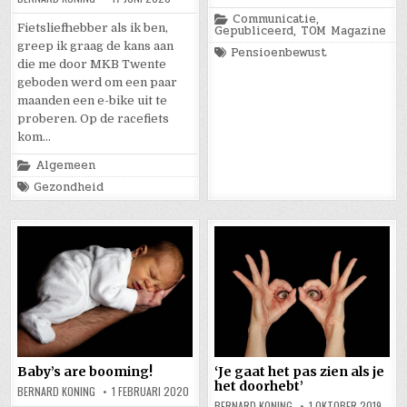
Posted
Communicatie
,
Fietsliefhebber als ik ben,
in
Gepubliceerd
,
TOM Magazine
greep ik graag de kans aan
Tagged
Pensioenbewust
die me door MKB Twente
geboden werd om een paar
maanden een e-bike uit te
proberen. Op de racefiets
kom…
Posted
Algemeen
in
Tagged
Gezondheid
Baby’s are booming!
‘Je gaat het pas zien als je
het doorhebt’
BERNARD KONING
1 FEBRUARI 2020
BERNARD KONING
1 OKTOBER 2019