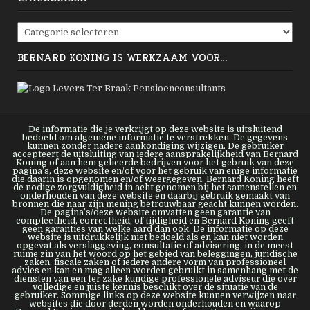
Categorieën
BERNARD KONING IS WERKZAAM VOOR…
De informatie die je verkrijgt op deze website is uitsluitend
bedoeld om algemene informatie te verstrekken. De gegevens
kunnen zonder nadere aankondiging wijzigen. De gebruiker
accepteert de uitsluiting van iedere aansprakelijkheid van Bernard
Koning of aan hem gelieerde bedrijven voor het gebruik van deze
pagina’s, deze website en/of voor het gebruik van enige informatie
die daarin is opgenomen en/of weergegeven. Bernard Koning heeft
de nodige zorgvuldigheid in acht genomen bij het samenstellen en
onderhouden van deze website en daarbij gebruik gemaakt van
bronnen die naar zijn mening betrouwbaar geacht kunnen worden.
De pagina’s/deze website omvatten geen garantie van
compleetheid, correctheid, of tijdigheid en Bernard Koning geeft
geen garanties van welke aard dan ook. De informatie op deze
website is uitdrukkelijk niet bedoeld als en kan niet worden
opgevat als verslaggeving, consultatie of advisering, in de meest
ruime zin van het woord op het gebied van beleggingen, juridische
zaken, fiscale zaken of iedere andere vorm van professioneel
advies en kan en mag alleen worden gebruikt in samenhang met de
diensten van een ter zake kundige professionele adviseur die over
volledige en juiste kennis beschikt over de situatie van de
gebruiker. Sommige links op deze website kunnen verwijzen naar
websites die door derden worden onderhouden en waarop