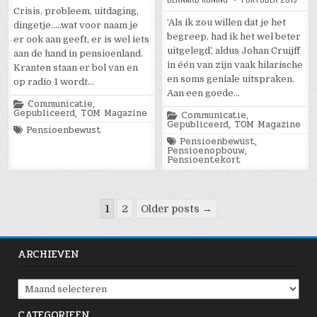
Crisis, probleem, uitdaging,
‘Als ik zou willen dat je het
dingetje…..wat voor naam je
begreep, had ik het wel beter
er ook aan geeft, er is wel iets
uitgelegd’, aldus Johan Cruijff
aan de hand in pensioenland.
in één van zijn vaak hilarische
Kranten staan er bol van en
en soms geniale uitspraken.
op radio 1 wordt…
Aan een goede…
Posted
Communicatie
,
in
Gepubliceerd
,
TOM Magazine
Posted
Communicatie
,
in
Gepubliceerd
,
TOM Magazine
Tagged
Pensioenbewust
Tagged
Pensioenbewust
,
Pensioenopbouw
,
Pensioentekort
Berichten
1
2
Older posts →
paginering
ARCHIEVEN
Archieven
CATEGORIEËN