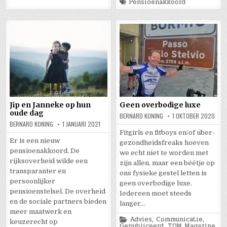
Tagged
Pensioenakkoord
Jip en Janneke op hun
Geen overbodige luxe
oude dag
BERNARD KONING
1 OKTOBER 2020
BERNARD KONING
1 JANUARI 2021
Fitgirls en fitboys en/of über-
Er is een nieuw
gezondheidsfreaks hoeven
pensioenakkoord. De
we echt niet te worden met
rijksoverheid wilde een
zijn allen, maar een béétje op
transparanter en
ons fysieke gestel letten is
persoonlijker
geen overbodige luxe.
pensioenstelsel. De overheid
Iedereen moet steeds
en de sociale partners bieden
langer…
meer maatwerk en
Posted
Advies
,
Communicatie
,
keuzerecht op
in
Gepubliceerd
,
TOM Magazine