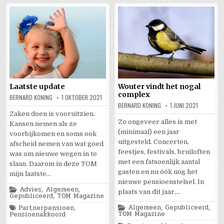
Laatste update
Wouter vindt het nogal
complex
BERNARD KONING
1 OKTOBER 2021
BERNARD KONING
1 JUNI 2021
Zaken doen is vooruitzien.
Zo ongeveer alles is met
Kansen nemen als ze
(minimaal) een jaar
voorbijkomen en soms ook
uitgesteld. Concerten,
afscheid nemen van wat goed
feestjes, festivals, bruiloften
was om nieuwe wegen in te
met een fatsoenlijk aantal
slaan. Daarom in deze TOM
gasten en nu óók nog het
mijn laatste…
nieuwe pensioenstelsel. In
Posted
Advies
,
Algemeen
,
plaats van dit jaar,…
in
Gepubliceerd
,
TOM Magazine
Posted
Tagged
Algemeen
,
Gepubliceerd
,
Partnerpensioen
,
in
TOM Magazine
Pensioenakkoord