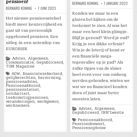
pensioen!
BERNARD KONING
1 JANUARI 2022
BERNARD KONING
7 JUNI 2023
Konden we maar in een
Het nieuwe pensioenstelsel
glazen bol kijken om de
biedt meer keuzevrijheid en
toekomst te zien. Al was het
gaat uit van persoonlijk
maar een heel klein glimpje.
opgebouwd pensioen. Een
Blijf je gezond? Word je oud?
uitleg-in-een-notendop van
Krijg je een dikke erfenis?
EURORISK
Win je de loterij of komt er
een financiële mega-
Posted
Advies
,
Algemeen
,
in
Communicatie
,
Gepubliceerd
,
tegenvaller op je pad? Als
TOM Magazine
zulke tipjes van de sluier
Tagged
AOW
,
financielezekerheid
,
heel even voor ons omhoog
gelijkerechten
,
hervorming
,
werden gehouden, wisten we
pensioenadvies
,
Pensioenakkoord
,
wat we nu financieel konden
pensioenstelsel
,
solidariteit
,
doen of juist maar beter
toekomstigpensioen
,
moesten laten.
veranderingen
,
werkgevers
,
werknemers
Posted
Advies
,
Algemeen
,
in
Gepubliceerd
,
INN'twente
Tagged
Pensioenakkoord
,
Pensioenbewust
,
Pensioenopbouw