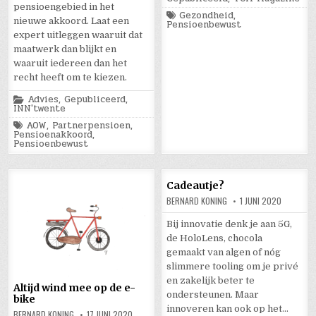
pensioengebied in het
Tagged
Gezondheid
,
nieuwe akkoord. Laat een
Pensioenbewust
expert uitleggen waaruit dat
maatwerk dan blijkt en
waaruit iedereen dan het
recht heeft om te kiezen.
Posted
Advies
,
Gepubliceerd
,
in
INN'twente
Tagged
AOW
,
Partnerpensioen
,
Pensioenakkoord
,
Pensioenbewust
Cadeautje?
BERNARD KONING
1 JUNI 2020
Bij innovatie denk je aan 5G,
de HoloLens, chocola
gemaakt van algen of nóg
slimmere tooling om je privé
en zakelijk beter te
Altijd wind mee op de e-
ondersteunen. Maar
bike
innoveren kan ook op het…
BERNARD KONING
17 JUNI 2020