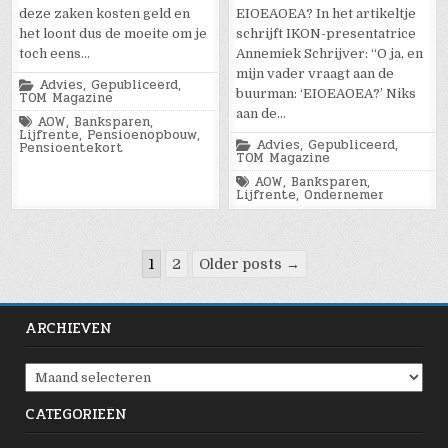
deze zaken kosten geld en
EIOEAOEA? In het artikeltje
het loont dus de moeite om je
schrijft IKON-presentatrice
toch eens…
Annemiek Schrijver: “O ja, en
mijn vader vraagt aan de
Posted
Advies
,
Gepubliceerd
,
buurman: ‘EIOEAOEA?’ Niks
in
TOM Magazine
aan de…
Tagged
AOW
,
Banksparen
,
Lijfrente
,
Pensioenopbouw
,
Posted
Advies
,
Gepubliceerd
,
Pensioentekort
in
TOM Magazine
Tagged
AOW
,
Banksparen
,
Lijfrente
,
Ondernemer
Berichten
1
2
Older posts →
paginering
ARCHIEVEN
Archieven
CATEGORIEËN