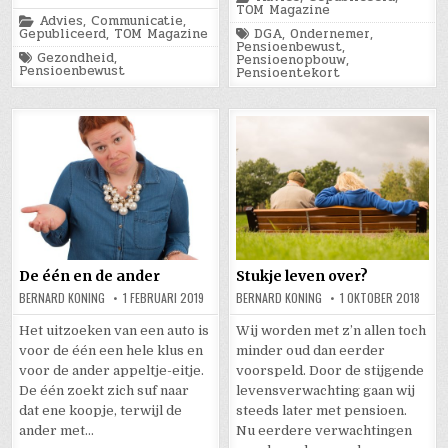
in
TOM Magazine
Posted
Advies
,
Communicatie
,
in
Tagged
Gepubliceerd
,
TOM Magazine
DGA
,
Ondernemer
,
Pensioenbewust
,
Tagged
Gezondheid
,
Pensioenopbouw
,
Pensioenbewust
Pensioentekort
De één en de ander
Stukje leven over?
BERNARD KONING
1 FEBRUARI 2019
BERNARD KONING
1 OKTOBER 2018
Het uitzoeken van een auto is
Wij worden met z’n allen toch
voor de één een hele klus en
minder oud dan eerder
voor de ander appeltje-eitje.
voorspeld. Door de stijgende
De één zoekt zich suf naar
levensverwachting gaan wij
dat ene koopje, terwijl de
steeds later met pensioen.
ander met…
Nu eerdere verwachtingen