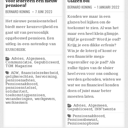
Voor iedereen een nieuw
Glazen bol
pensioen!
BERNARD KONING
1 JANUARI 2022
BERNARD KONING
7 JUNI 2023
Konden we maar in een
Het nieuwe pensioenstelsel
glazen bol kijken om de
biedt meer keuzevrijheid en
toekomst te zien. Al was het
gaat uit van persoonlijk
maar een heel klein glimpje.
opgebouwd pensioen. Een
Blijf je gezond? Word je oud?
uitleg-in-een-notendop van
Krijg je een dikke erfenis?
EURORISK
Win je de loterij of komt er
een financiële mega-
Posted
Advies
,
Algemeen
,
in
Communicatie
,
Gepubliceerd
,
tegenvaller op je pad? Als
TOM Magazine
zulke tipjes van de sluier
Tagged
AOW
,
financielezekerheid
,
heel even voor ons omhoog
gelijkerechten
,
hervorming
,
werden gehouden, wisten we
pensioenadvies
,
Pensioenakkoord
,
wat we nu financieel konden
pensioenstelsel
,
solidariteit
,
doen of juist maar beter
toekomstigpensioen
,
moesten laten.
veranderingen
,
werkgevers
,
werknemers
Posted
Advies
,
Algemeen
,
in
Gepubliceerd
,
INN'twente
Tagged
Pensioenakkoord
,
Pensioenbewust
,
Pensioenopbouw