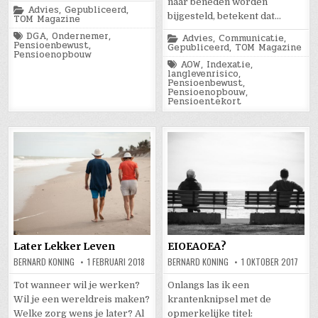
naar beneden worden
Posted
Advies
,
Gepubliceerd
,
bijgesteld, betekent dat…
in
TOM Magazine
Tagged
DGA
,
Ondernemer
,
Posted
Advies
,
Communicatie
,
Pensioenbewust
,
in
Gepubliceerd
,
TOM Magazine
Pensioenopbouw
Tagged
AOW
,
Indexatie
,
langlevenrisico
,
Pensioenbewust
,
Pensioenopbouw
,
Pensioentekort
Later Lekker Leven
EIOEAOEA?
BERNARD KONING
1 FEBRUARI 2018
BERNARD KONING
1 OKTOBER 2017
Tot wanneer wil je werken?
Onlangs las ik een
Wil je een wereldreis maken?
krantenknipsel met de
Welke zorg wens je later? Al
opmerkelijke titel: