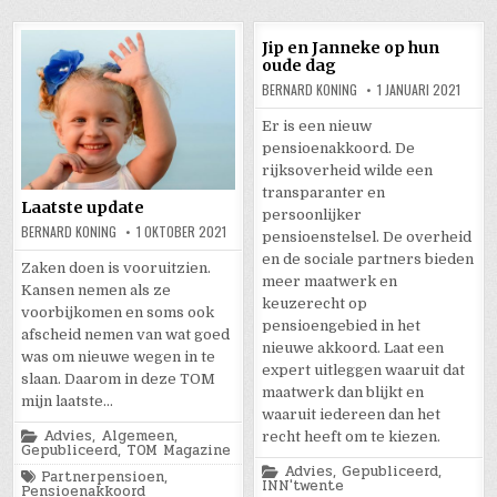
Jip en Janneke op hun
oude dag
BERNARD KONING
1 JANUARI 2021
Er is een nieuw
pensioenakkoord. De
rijksoverheid wilde een
transparanter en
Laatste update
persoonlijker
BERNARD KONING
1 OKTOBER 2021
pensioenstelsel. De overheid
en de sociale partners bieden
Zaken doen is vooruitzien.
meer maatwerk en
Kansen nemen als ze
keuzerecht op
voorbijkomen en soms ook
pensioengebied in het
afscheid nemen van wat goed
nieuwe akkoord. Laat een
was om nieuwe wegen in te
expert uitleggen waaruit dat
slaan. Daarom in deze TOM
maatwerk dan blijkt en
mijn laatste…
waaruit iedereen dan het
Posted
Advies
,
Algemeen
,
recht heeft om te kiezen.
in
Gepubliceerd
,
TOM Magazine
Posted
Advies
,
Gepubliceerd
,
Tagged
Partnerpensioen
,
in
INN'twente
Pensioenakkoord