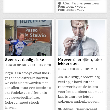
Tagged
AOW
,
Partnerpensioen
,
Pensioenakkoord
,
Pensioenbewust
Geen overbodige luxe
Nu even doorbijten, later
lekker eten
BERNARD KONING
1 OKTOBER 2020
BERNARD KONING
1 JUNI 2019
Fitgirls en fitboys en/of über-
Als DGA krijg je iedere dag
gezondheidsfreaks hoeven
veel op je bord. Nu een
we echt niet te worden met
reservering op de balans
zijn allen, maar een béétje op
voor het pensioen niet meer
ons fysieke gestel letten is
kan, is daar nog iets bij
geen overbodige luxe.
gekomen: nadenken over…
Iedereen moet steeds
langer…
Posted
Advies
,
Gepubliceerd
,