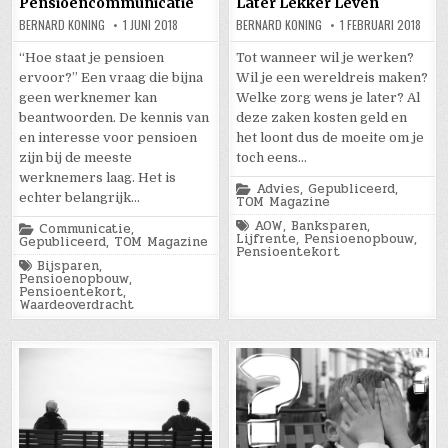
Pensioencommunicatie
Later Lekker Leven
BERNARD KONING
1 JUNI 2018
BERNARD KONING
1 FEBRUARI 2018
“Hoe staat je pensioen
Tot wanneer wil je werken?
ervoor?” Een vraag die bijna
Wil je een wereldreis maken?
geen werknemer kan
Welke zorg wens je later? Al
beantwoorden. De kennis van
deze zaken kosten geld en
en interesse voor pensioen
het loont dus de moeite om je
zijn bij de meeste
toch eens…
werknemers laag. Het is
Posted
Advies
,
Gepubliceerd
,
echter belangrijk…
in
TOM Magazine
Tagged
AOW
,
Banksparen
,
Posted
Communicatie
,
Lijfrente
,
Pensioenopbouw
,
in
Gepubliceerd
,
TOM Magazine
Pensioentekort
Tagged
Bijsparen
,
Pensioenopbouw
,
Pensioentekort
,
Waardeoverdracht