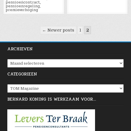
pensioencontract
,
pensioenregeling
,
premieverhoging
Berichten
← Newer posts
1
2
paginering
ARCHIEVEN
Archieven
CATEGORIEËN
Categorieën
BERNARD KONING IS WERKZAAM VOOR…