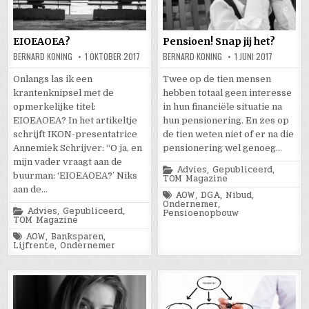
EIOEAOEA?
Pensioen! Snap jij het?
BERNARD KONING
1 OKTOBER 2017
BERNARD KONING
1 JUNI 2017
Onlangs las ik een
Twee op de tien mensen
krantenknipsel met de
hebben totaal geen interesse
opmerkelijke titel:
in hun financiële situatie na
EIOEAOEA? In het artikeltje
hun pensionering. En zes op
schrijft IKON-presentatrice
de tien weten niet of er na die
Annemiek Schrijver: “O ja, en
pensionering wel genoeg…
mijn vader vraagt aan de
Posted
Advies
,
Gepubliceerd
,
buurman: ‘EIOEAOEA?’ Niks
in
TOM Magazine
aan de…
Tagged
AOW
,
DGA
,
Nibud
,
Ondernemer
,
Posted
Advies
,
Gepubliceerd
,
Pensioenopbouw
in
TOM Magazine
Tagged
AOW
,
Banksparen
,
Lijfrente
,
Ondernemer