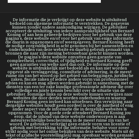
De informatie die je verkrijgt op deze website is uitsluitend
bedoeld om algemene informatie te verstrekken. De gegevens
kunnen zonder nadere aankondiging wijzigen. De gebruiker
accepteert de uitsluiting van iedere aansprakelijkheid van Bernard
Koning of aan hem gelieerde bedrijven voor het gebruik van deze
pagina’s, deze website en/of voor het gebruik van enige informatie
die daarin is opgenomen en/of weergegeven. Bernard Koning heeft
de nodige zorgvuldigheid in acht genomen bij het samenstellen en
onderhouden van deze website en daarbij gebruik gemaakt van
bronnen die naar zijn mening betrouwbaar geacht kunnen worden.
De pagina’s/deze website omvatten geen garantie van
compleetheid, correctheid, of tijdigheid en Bernard Koning geeft
geen garanties van welke aard dan ook. De informatie op deze
website is uitdrukkelijk niet bedoeld als en kan niet worden
opgevat als verslaggeving, consultatie of advisering, in de meest
ruime zin van het woord op het gebied van beleggingen, juridische
zaken, fiscale zaken of iedere andere vorm van professioneel
advies en kan en mag alleen worden gebruikt in samenhang met de
diensten van een ter zake kundige professionele adviseur die over
volledige en juiste kennis beschikt over de situatie van de
gebruiker. Sommige links op deze website kunnen verwijzen naar
websites die door derden worden onderhouden en waarop
Bernard Koning geen invloed kan uitoefenen. Een verwijzing naar
dergelijke websites houdt geen oordeel in over de juistheid of enig
ander aspect van de informatie die in dergelijke websites is
opgenomen. Voor de goede orde attendeert Bernard Koning jou
erop, dat de inhoud van deze website onderworpen is aan
auteursrechtelijke bescherming in de meest ruime zin van het
woord. De gebruiker verkrijgt geen enkele vorm van licentie of
gebruik met betrekking tot die informatie, behalve voor zover
strikt nodig voor het online bekijken van deze website. Niets uit de
tekst of grafische voorstelling(en) mag openbaar worden gemaakt