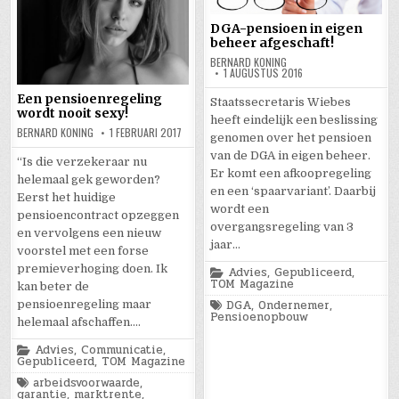
DGA-pensioen in eigen
beheer afgeschaft!
BERNARD KONING
1 AUGUSTUS 2016
Een pensioenregeling
Staatssecretaris Wiebes
wordt nooit sexy!
heeft eindelijk een beslissing
BERNARD KONING
1 FEBRUARI 2017
genomen over het pensioen
van de DGA in eigen beheer.
“Is die verzekeraar nu
Er komt een afkoopregeling
helemaal gek geworden?
en een ‘spaarvariant’. Daarbij
Eerst het huidige
wordt een
pensioencontract opzeggen
overgangsregeling van 3
en vervolgens een nieuw
jaar…
voorstel met een forse
premieverhoging doen. Ik
Posted
Advies
,
Gepubliceerd
,
in
TOM Magazine
kan beter de
Tagged
DGA
,
Ondernemer
,
pensioenregeling maar
Pensioenopbouw
helemaal afschaffen….
Posted
Advies
,
Communicatie
,
in
Gepubliceerd
,
TOM Magazine
Tagged
arbeidsvoorwaarde
,
garantie
,
marktrente
,