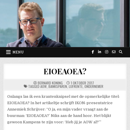
Skip
to
content
MENU
EIOEAOEA?
BERNARD KONING
1 OKTOBER 2017
TAGGED
AOW
,
BANKSPAREN
,
LIJFRENTE
,
ONDERNEMER
Onlangs las ik een krantenknipsel met de opmerkelijke titel:
EIOEAOEA? In het artikeltje schrijft IKON-presentatrice
Annemiek Schrijver: “O ja, en mijn vader vraagt aan de
buurman: ‘EIOEAOEA?’ Niks aan de hand hoor. Het blijkt
gewoon Kampens te zijn voor: ‘Heb jij je AOW al?’”