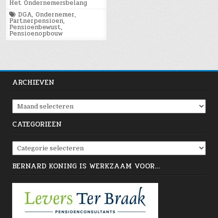
in
Het Ondernemersbelang
Tagged
DGA
,
Ondernemer
,
Partnerpensioen
,
Pensioenbewust
,
Pensioenopbouw
ARCHIEVEN
Archieven
CATEGORIEËN
Categorieën
BERNARD KONING IS WERKZAAM VOOR…