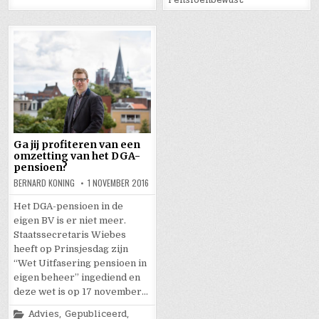
Ga jij profiteren van een
omzetting van het DGA-
pensioen?
BERNARD KONING
1 NOVEMBER 2016
Het DGA-pensioen in de
eigen BV is er niet meer.
Staatssecretaris Wiebes
heeft op Prinsjesdag zijn
“Wet Uitfasering pensioen in
eigen beheer” ingediend en
deze wet is op 17 november…
Posted
Advies
,
Gepubliceerd
,