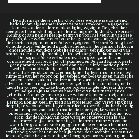
De informatie die je verkrijgt op deze website is uitsluitend
bedoeld om algemene informatie te verstrekken. De gegevens
kunnen zonder nadere aankondiging wijzigen. De gebruiker
accepteert de uitsluiting van iedere aansprakelijkheid van Bernard
Koning of aan hem gelieerde bedrijven voor het gebruik van deze
pagina’s, deze website en/of voor het gebruik van enige informatie
die daarin is opgenomen en/of weergegeven. Bernard Koning heeft
de nodige zorgvuldigheid in acht genomen bij het samenstellen en
onderhouden van deze website en daarbij gebruik gemaakt van
bronnen die naar zijn mening betrouwbaar geacht kunnen worden.
De pagina’s/deze website omvatten geen garantie van
compleetheid, correctheid, of tijdigheid en Bernard Koning geeft
geen garanties van welke aard dan ook. De informatie op deze
website is uitdrukkelijk niet bedoeld als en kan niet worden
opgevat als verslaggeving, consultatie of advisering, in de meest
ruime zin van het woord op het gebied van beleggingen, juridische
zaken, fiscale zaken of iedere andere vorm van professioneel
advies en kan en mag alleen worden gebruikt in samenhang met de
diensten van een ter zake kundige professionele adviseur die over
volledige en juiste kennis beschikt over de situatie van de
gebruiker. Sommige links op deze website kunnen verwijzen naar
websites die door derden worden onderhouden en waarop
Bernard Koning geen invloed kan uitoefenen. Een verwijzing naar
dergelijke websites houdt geen oordeel in over de juistheid of enig
ander aspect van de informatie die in dergelijke websites is
opgenomen. Voor de goede orde attendeert Bernard Koning jou
erop, dat de inhoud van deze website onderworpen is aan
auteursrechtelijke bescherming in de meest ruime zin van het
woord. De gebruiker verkrijgt geen enkele vorm van licentie of
gebruik met betrekking tot die informatie, behalve voor zover
strikt nodig voor het online bekijken van deze website. Niets uit de
tekst of grafische voorstelling(en) mag openbaar worden gemaakt