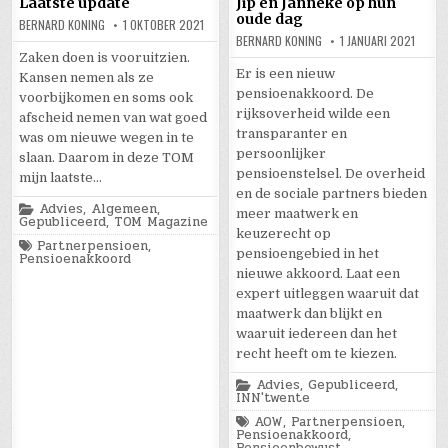
Laatste update
Jip en Janneke op hun
oude dag
BERNARD KONING
1 OKTOBER 2021
BERNARD KONING
1 JANUARI 2021
Zaken doen is vooruitzien.
Er is een nieuw
Kansen nemen als ze
pensioenakkoord. De
voorbijkomen en soms ook
rijksoverheid wilde een
afscheid nemen van wat goed
transparanter en
was om nieuwe wegen in te
persoonlijker
slaan. Daarom in deze TOM
pensioenstelsel. De overheid
mijn laatste…
en de sociale partners bieden
Posted
Advies
,
Algemeen
,
meer maatwerk en
in
Gepubliceerd
,
TOM Magazine
keuzerecht op
Tagged
Partnerpensioen
,
pensioengebied in het
Pensioenakkoord
nieuwe akkoord. Laat een
expert uitleggen waaruit dat
maatwerk dan blijkt en
waaruit iedereen dan het
recht heeft om te kiezen.
Posted
Advies
,
Gepubliceerd
,
in
INN'twente
Tagged
AOW
,
Partnerpensioen
,
Pensioenakkoord
,
Pensioenbewust