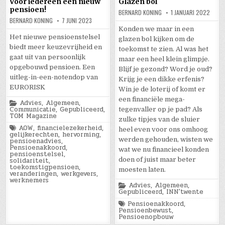
Voor iedereen een nieuw
Glazen bol
pensioen!
BERNARD KONING
1 JANUARI 2022
BERNARD KONING
7 JUNI 2023
Konden we maar in een
Het nieuwe pensioenstelsel
glazen bol kijken om de
biedt meer keuzevrijheid en
toekomst te zien. Al was het
gaat uit van persoonlijk
maar een heel klein glimpje.
opgebouwd pensioen. Een
Blijf je gezond? Word je oud?
uitleg-in-een-notendop van
Krijg je een dikke erfenis?
EURORISK
Win je de loterij of komt er
een financiële mega-
Posted
Advies
,
Algemeen
,
in
Communicatie
,
Gepubliceerd
,
tegenvaller op je pad? Als
TOM Magazine
zulke tipjes van de sluier
Tagged
AOW
,
financielezekerheid
,
heel even voor ons omhoog
gelijkerechten
,
hervorming
,
werden gehouden, wisten we
pensioenadvies
,
Pensioenakkoord
,
wat we nu financieel konden
pensioenstelsel
,
solidariteit
,
doen of juist maar beter
toekomstigpensioen
,
moesten laten.
veranderingen
,
werkgevers
,
werknemers
Posted
Advies
,
Algemeen
,
in
Gepubliceerd
,
INN'twente
Tagged
Pensioenakkoord
,
Pensioenbewust
,
Pensioenopbouw