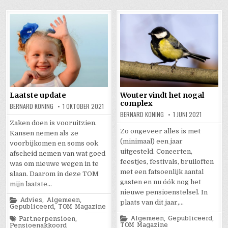
Laatste update
Wouter vindt het nogal
complex
BERNARD KONING
1 OKTOBER 2021
BERNARD KONING
1 JUNI 2021
Zaken doen is vooruitzien.
Zo ongeveer alles is met
Kansen nemen als ze
(minimaal) een jaar
voorbijkomen en soms ook
uitgesteld. Concerten,
afscheid nemen van wat goed
feestjes, festivals, bruiloften
was om nieuwe wegen in te
met een fatsoenlijk aantal
slaan. Daarom in deze TOM
gasten en nu óók nog het
mijn laatste…
nieuwe pensioenstelsel. In
Posted
Advies
,
Algemeen
,
plaats van dit jaar,…
in
Gepubliceerd
,
TOM Magazine
Posted
Tagged
Algemeen
,
Gepubliceerd
,
Partnerpensioen
,
in
TOM Magazine
Pensioenakkoord