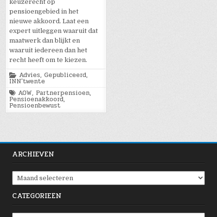
keuzerecht op
pensioengebied in het
nieuwe akkoord. Laat een
expert uitleggen waaruit dat
maatwerk dan blijkt en
waaruit iedereen dan het
recht heeft om te kiezen.
Posted
Advies
,
Gepubliceerd
,
in
INN'twente
Tagged
AOW
,
Partnerpensioen
,
Pensioenakkoord
,
Pensioenbewust
ARCHIEVEN
Archieven
CATEGORIEËN
Categorieën