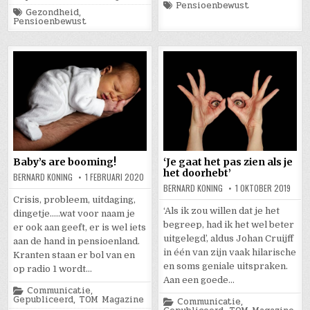
Tagged
Pensioenbewust
Tagged
Gezondheid
,
Pensioenbewust
Baby’s are booming!
‘Je gaat het pas zien als je
het doorhebt’
BERNARD KONING
1 FEBRUARI 2020
BERNARD KONING
1 OKTOBER 2019
Crisis, probleem, uitdaging,
‘Als ik zou willen dat je het
dingetje…..wat voor naam je
begreep, had ik het wel beter
er ook aan geeft, er is wel iets
uitgelegd’, aldus Johan Cruijff
aan de hand in pensioenland.
in één van zijn vaak hilarische
Kranten staan er bol van en
en soms geniale uitspraken.
op radio 1 wordt…
Aan een goede…
Posted
Communicatie
,
in
Gepubliceerd
,
TOM Magazine
Posted
Communicatie
,