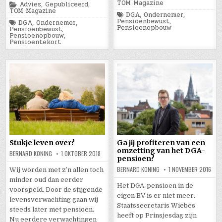
in
TOM Magazine
Posted
Advies
,
Gepubliceerd
,
in
TOM Magazine
Tagged
DGA
,
Ondernemer
,
Pensioenbewust
,
Tagged
DGA
,
Ondernemer
,
Pensioenopbouw
Pensioenbewust
,
Pensioenopbouw
,
Pensioentekort
Stukje leven over?
Ga jij profiteren van een
omzetting van het DGA-
BERNARD KONING
1 OKTOBER 2018
pensioen?
BERNARD KONING
1 NOVEMBER 2016
Wij worden met z’n allen toch
minder oud dan eerder
Het DGA-pensioen in de
voorspeld. Door de stijgende
eigen BV is er niet meer.
levensverwachting gaan wij
Staatssecretaris Wiebes
steeds later met pensioen.
heeft op Prinsjesdag zijn
Nu eerdere verwachtingen