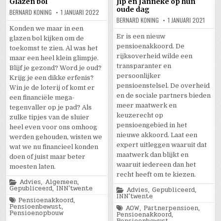
Glazen bol
Jip en Janneke op hun
oude dag
BERNARD KONING
1 JANUARI 2022
BERNARD KONING
1 JANUARI 2021
Konden we maar in een
Er is een nieuw
glazen bol kijken om de
pensioenakkoord. De
toekomst te zien. Al was het
rijksoverheid wilde een
maar een heel klein glimpje.
transparanter en
Blijf je gezond? Word je oud?
persoonlijker
Krijg je een dikke erfenis?
pensioenstelsel. De overheid
Win je de loterij of komt er
en de sociale partners bieden
een financiële mega-
meer maatwerk en
tegenvaller op je pad? Als
keuzerecht op
zulke tipjes van de sluier
pensioengebied in het
heel even voor ons omhoog
nieuwe akkoord. Laat een
werden gehouden, wisten we
expert uitleggen waaruit dat
wat we nu financieel konden
maatwerk dan blijkt en
doen of juist maar beter
waaruit iedereen dan het
moesten laten.
recht heeft om te kiezen.
Posted
Advies
,
Algemeen
,
in
Gepubliceerd
,
INN'twente
Posted
Advies
,
Gepubliceerd
,
in
INN'twente
Tagged
Pensioenakkoord
,
Pensioenbewust
,
Tagged
AOW
,
Partnerpensioen
,
Pensioenopbouw
Pensioenakkoord
,
Pensioenbewust