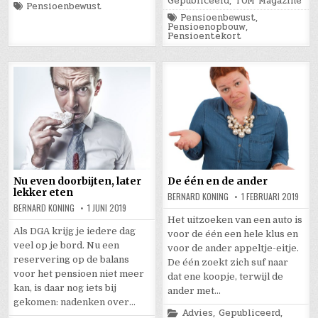
in
Gepubliceerd
,
TOM Magazine
Tagged
Pensioenbewust
Tagged
Pensioenbewust
,
Pensioenopbouw
,
Pensioentekort
Nu even doorbijten, later
De één en de ander
lekker eten
BERNARD KONING
1 FEBRUARI 2019
BERNARD KONING
1 JUNI 2019
Het uitzoeken van een auto is
Als DGA krijg je iedere dag
voor de één een hele klus en
veel op je bord. Nu een
voor de ander appeltje-eitje.
reservering op de balans
De één zoekt zich suf naar
voor het pensioen niet meer
dat ene koopje, terwijl de
kan, is daar nog iets bij
ander met…
gekomen: nadenken over…
Posted
Advies
,
Gepubliceerd
,