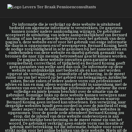
De informatie die je verkrijgt op deze website is uitsluitend
bedoeld om algemene informatie te verstrekken. De gegevens
kunnen zonder nadere aankondiging wijzigen. De gebruiker
accepteert de uitsluiting van iedere aansprakelijkheid van Bernard
Koning of aan hem gelieerde bedrijven voor het gebruik van deze
pagina’s, deze website en/of voor het gebruik van enige informatie
die daarin is opgenomen en/of weergegeven. Bernard Koning heeft
de nodige zorgvuldigheid in acht genomen bij het samenstellen en
onderhouden van deze website en daarbij gebruik gemaakt van
bronnen die naar zijn mening betrouwbaar geacht kunnen worden.
De pagina’s/deze website omvatten geen garantie van
compleetheid, correctheid, of tijdigheid en Bernard Koning geeft
geen garanties van welke aard dan ook. De informatie op deze
website is uitdrukkelijk niet bedoeld als en kan niet worden
opgevat als verslaggeving, consultatie of advisering, in de meest
ruime zin van het woord op het gebied van beleggingen, juridische
zaken, fiscale zaken of iedere andere vorm van professioneel
advies en kan en mag alleen worden gebruikt in samenhang met de
diensten van een ter zake kundige professionele adviseur die over
volledige en juiste kennis beschikt over de situatie van de
gebruiker. Sommige links op deze website kunnen verwijzen naar
websites die door derden worden onderhouden en waarop
Bernard Koning geen invloed kan uitoefenen. Een verwijzing naar
dergelijke websites houdt geen oordeel in over de juistheid of enig
ander aspect van de informatie die in dergelijke websites is
opgenomen. Voor de goede orde attendeert Bernard Koning jou
erop, dat de inhoud van deze website onderworpen is aan
auteursrechtelijke bescherming in de meest ruime zin van het
woord. De gebruiker verkrijgt geen enkele vorm van licentie of
gebruik met betrekking tot die informatie, behalve voor zover
strikt nodig voor het online bekijken van deze website. Niets uit de