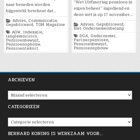
“Wet Uitfasering pensioen in
naar beneden worden
eigen beheer” ingediend en
bijgesteld, betekent dat…
deze wet is op 17 november…
Posted
Advies
,
Communicatie
,
Posted
in
Advies
,
Gepubliceerd
,
Gepubliceerd
,
TOM Magazine
in
Het Ondernemersbelang
Tagged
AOW
,
Indexatie
,
Tagged
DGA
,
Ondernemer
,
langlevenrisico
,
Partnerpensioen
,
Pensioenbewust
,
Pensioenbewust
,
Pensioenopbouw
,
Pensioenopbouw
Pensioentekort
ARCHIEVEN
Archieven
CATEGORIEËN
Categorieën
BERNARD KONING IS WERKZAAM VOOR…