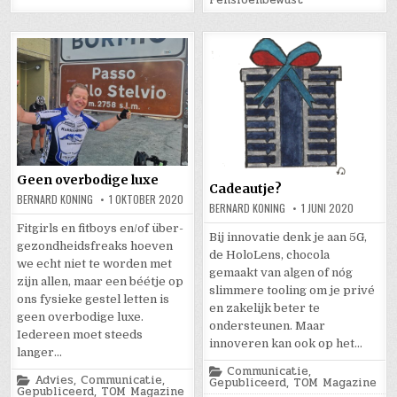
Geen overbodige luxe
Cadeautje?
BERNARD KONING
1 OKTOBER 2020
BERNARD KONING
1 JUNI 2020
Fitgirls en fitboys en/of über-
Bij innovatie denk je aan 5G,
gezondheidsfreaks hoeven
de HoloLens, chocola
we echt niet te worden met
gemaakt van algen of nóg
zijn allen, maar een béétje op
slimmere tooling om je privé
ons fysieke gestel letten is
en zakelijk beter te
geen overbodige luxe.
ondersteunen. Maar
Iedereen moet steeds
innoveren kan ook op het…
langer…
Posted
Communicatie
,
Posted
Advies
,
Communicatie
,
in
Gepubliceerd
,
TOM Magazine
in
Gepubliceerd
,
TOM Magazine